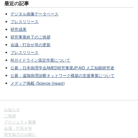
最近の記事
デジタル画像データベース
プレスリリース
研究成果
研究事業終了のご挨拶
会議・打合せ等の更新
プレスリリース
AIガイドライン策定作業について
公募：日本病理学会AMED研究事業JP-AID 人工知能研究者
公募：遠隔病理診断ネットワーク構築の支援事業について
メディア掲載 (Science Impact)
お知らせ
ご挨拶
プロジェクト概要
会議・打合せ等
研究協力のお願い