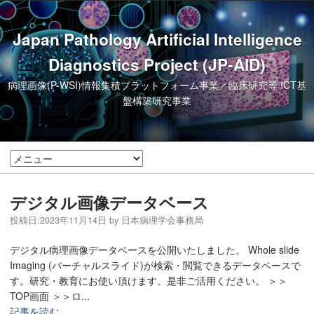
Japan Pathology Artificial Intelligence
Diagnostics Project (JP-AID)
病理画像(P-WSI)情報集積プラットフォーム事業／臨床研究等 ICT基
盤構築研究事業
デジタル画像データベース
投稿日:
2023年11月14日
by
日本病理学会事務局
デジタル病理画像データベースを公開いたしました。 Whole slide
Imaging (バーチャルスライド)が検索・閲覧できるデータベースで
す。研究・教育にお使い頂けます。是非ご活用ください。 ＞＞
TOP画面 ＞＞ロ...
記事を読む