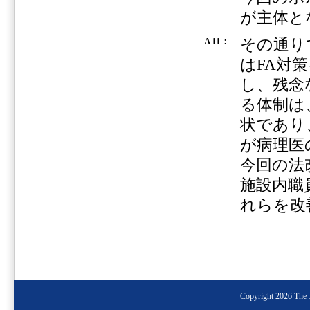
が主体と
その通り
A 11：
はFA対
し、残念
る体制は
状であり
が病理医
今回の法
施設内職
れらを改
Copyright 2026 The J