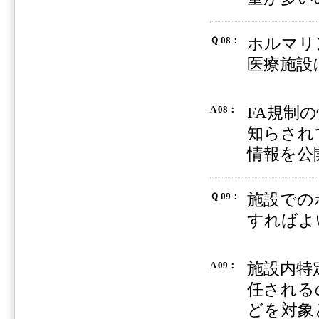
ホルマリ
Ｑ 08：
医療施設
FA規制
A 08：
知らされ
情報を公
施設での
Ｑ 09：
すればよ
施設内特
A 09：
任される
どを対象