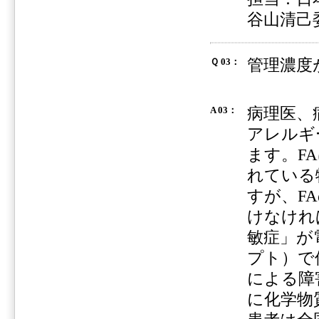
谷山清己
管理濃度
Ｑ 03：
病理医、
A 03：
アレルギ
ます。F
れている
すが、F
けなけれ
敏症」が
プト）で
による障
に化学物