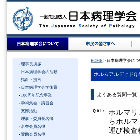
HOME
> 日本病理学会につ
-
理事長挨拶
-
日本病理学会の活動
ホルムアルデヒドQ
-
指針・提言
-
日本病理学会学術賞
よくある質問一覧
-
100周年記念事業
-
学術集会・講習会
ホルマリ
-
支部活動
Ｑ 01：
-
理事・委員長名簿
らホルマ
-
名誉会員名簿
運び検査
-
賛助会員名簿