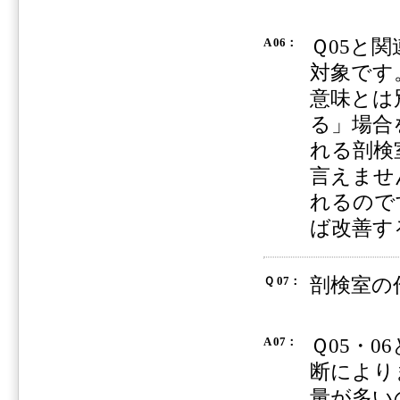
Ｑ05と
A 06：
対象です
意味とは
る」場合
れる剖検
言えませ
れるので
ば改善す
剖検室の
Ｑ 07：
Ｑ05・
A 07：
断により
量が多い