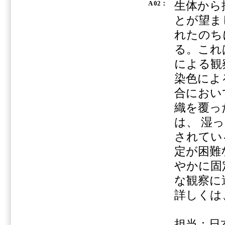
生体から
A 02：
とが望ま
れたのち
る。これ
による観
染色によ
合におい
織を覆っ
は、 湿
されてい
定が困難
やかに固
な観察に
詳しくは
担当：日