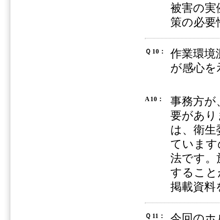
被害の実
策の必要
作業環境
Ｑ 10：
が感心を
事務方が
A 10：
要があり
は、衛生
ています
法です。
すること
掲載資料
今回のホ
Ｑ 11：