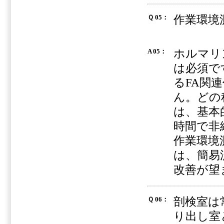
作業環境
Ｑ 05：
ホルマリ
A 05：
は必須で
るFA関
ん。どの
は、基本
時間で非
作業環境
は、簡易
改善が望
剖検室は
Ｑ 06：
り出し室