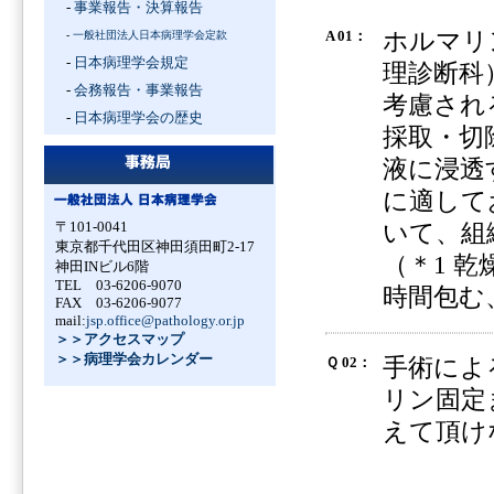
-
事業報告・決算報告
ホルマリ
A 01：
-
一般社団法人日本病理学会定款
-
日本病理学会規定
理診断科
-
会務報告・事業報告
考慮され
-
日本病理学会の歴史
採取・切
液に浸透
に適して
〒101-0041
いて、組
東京都千代田区神田須田町2-17
（＊1 
神田INビル6階
TEL 03-6206-9070
時間包む
FAX 03-6206-9077
mail:
jsp.office@pathology.or.jp
＞＞アクセスマップ
＞＞病理学会カレンダー
手術によ
Ｑ 02：
リン固定
えて頂け