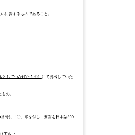
大いに資するものであること。
イルとしてつなげたもの）
にて提出していた
たもの。
番号に「〇」印を付し、要旨を日本語300
送り下さい。