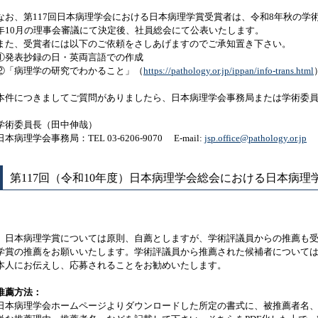
なお、第117回日本病理学会における日本病理学賞受賞者は、令和8年秋の学
年10月の理事会審議にて決定後、社員総会にて公表いたします。
また、受賞者には以下のご依頼をさしあげますのでご承知置き下さい。
①発表抄録の日・英両言語での作成
②「病理学の研究でわかること」（
https://pathology.or.jp/ippan/info-trans.html
本件につきましてご質問がありましたら、日本病理学会事務局または学術委
学術委員長（田中伸哉）
日本病理学会事務局：TEL 03-6206-9070 E-mail:
jsp.office@pathology.or.jp
第117回（令和10年度）日本病理学会総会における日本病理
日本病理学賞については原則、自薦としますが、学術評議員からの推薦も受
学賞の推薦をお願いいたします。学術評議員から推薦された候補者について
本人にお伝えし、応募されることをお勧めいたします。
推薦方法：
日本病理学会ホームページよりダウンロードした所定の書式に、被推薦者名