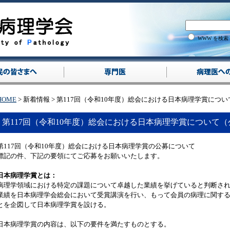
WWW を検索
HOME
> 新着情報 > 第117回（令和10年度）総会における日本病理学賞に
第117回（令和10年度）総会における日本病理学賞について
第117回（令和10年度）総会における日本病理学賞の公募について
標記の件、下記の要領にてご応募をお願いいたします。
日本病理学賞とは：
病理学領域における特定の課題について卓越した業績を挙げていると判断さ
業績を日本病理学会総会において受賞講演を行い、もって会員の病理に関す
とを企図して日本病理学賞を設ける。
日本病理学賞の内容は、以下の要件を満たすものとする。