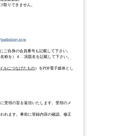
受け取りできません。
@pathology.or.jp
。
後ろにご自身の会員番号も記載して下さい。
式名称を）４．演題名を記載して下さい。
ァイルにつなげたもの
）をPDF電子媒体とし
ルに受領の旨を返信いたします。受領のメ
行われます。事前に登録内容の確認、修正