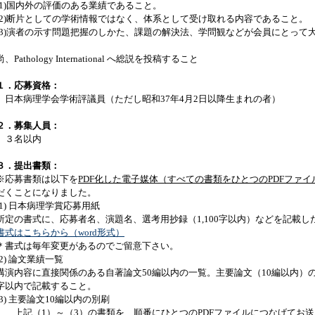
(1)国内外の評価のある業績であること。
(2)断片としての学術情報ではなく、体系として受け取れる内容であること。
(3)演者の示す問題把握のしかた、課題の解決法、学問観などが会員にとって
尚、Pathology International へ総説を投稿すること
１．応募資格：
日本病理学会学術評議員（ただし昭和37年4月2日以降生まれの者）
２．募集人員：
３名以内
３．提出書類：
※応募書類は以下を
PDF化した電子媒体（すべての書類をひとつのPDFファ
だくことになりました。
(1) 日本病理学賞応募用紙
所定の書式に、応募者名、演題名、選考用抄録（1,100字以内）などを記載し
書式はこちらから（word形式）
＊書式は毎年変更があるのでご留意下さい。
(2) 論文業績一覧
講演内容に直接関係のある自著論文50編以内の一覧。主要論文（10編以内）の
字以内で記載すること。
(3) 主要論文10編以内の別刷
上記（1）～（3）の書類を、
順番にひとつのPDFファイルにつなげてお