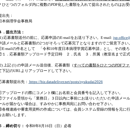
＊ひとつのフォルダ内に複数のPDF化した書類を入れて提出されたものはお
提出先：
日本病理学会事務局
４．提出方法：
(1) 応募書類送付の前に、応募申請のE-mailをお送り下さい。E-mail:
jsp.office
申請メールと応募書類の2つがそろって応募完了となりますのでご留意下さい
①E-mailの件名として 「令和10年度日本病理学賞応募申請」とし、その
②１．応募書類アップロード予定日時 ２．氏名 ３．所属（教室名まで正
(2) 上記 (1) の申請メール送信後、応募書類（
すべての書類をひとつのPDFフ
て下記のURLよりアップロードして下さい。
応募書類提出先：
https://biz.datadeliver.net/posts/syukudai2026
①アップロードの際にコメント欄にお名前と会員番号を記入して下さい。
②ファイル受領から「業務日」３日以内に事前にお送りいただいた申請メー
ールが届かない場合は、すみやかに事務局宛にお問い合わせ下さい。
③各種連絡や審査用資料の作成については、会員システム登録の情報を元に
をお願いします。
５．締め切り：
令和8年8月16日（日）必着