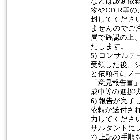
などは診断依
物やCD-R等
封してくださ
ませんのでご
局で確認の上
たします。
5) コンサル
受領した後、
と依頼者にメ
「意見報告書
成中等の進捗
6) 報告が完
依頼が送付さ
力してくださ
サルタントに
7) 上記の手