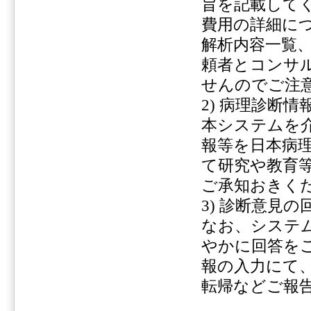
旨を記載して
費用の詳細に
解析内容一覧
頼者とコンサ
せんのでご注
2) 病理診断
本システムを
報等を日本病
て研究や教育
ご承知おきく
3) 診断意見
なお、システ
やかに回答を
報の入力にて
転帰などご報