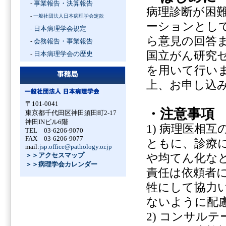
-
事業報告・決算報告
病理診断が困
-
一般社団法人日本病理学会定款
ーションとし
-
日本病理学会規定
ら意見の回答
-
会務報告・事業報告
国立がん研究
-
日本病理学会の歴史
を用いて行い
上、お申し込
〒101-0041
・注意事項
東京都千代田区神田須田町2-17
神田INビル6階
1) 病理医相
TEL 03-6206-9070
FAX 03-6206-9077
ともに、診療
mail:
jsp.office@pathology.or.jp
＞＞アクセスマップ
や均てん化な
＞＞病理学会カレンダー
責任は依頼者
牲にして協力
ないように配
2) コンサル