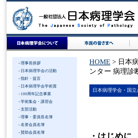
HOME
> 日本
-
理事長挨拶
ンター 病理
-
日本病理学会の活動
-
指針・提言
-
日本病理学会学術賞
日本病理学会・国立
-
100周年記念事業
-
学術集会・講習会
-
支部活動
-
理事・委員長名簿
-
名誉会員名簿
-
賛助会員名簿
・はじめに