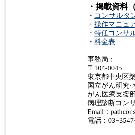
・掲載資料
・
コンサルタ
・
操作マニュ
・
特任コンサ
・
料金表
事務局：
〒104-0045
東京都中央区築地
国立がん研究
がん医療支援
病理診断コン
Email：pathconsu
電話：03−3547