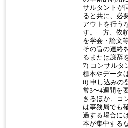
サルタントが
ると共に、必要
アウトを行う
す。一方、依
を学会・論文
その旨の連絡
るまたは謝辞
7) コンサル
標本やデータ
8) 申し込み
常3〜4週間
きるほか、コ
は事務局でも
過する場合に
本が集中する