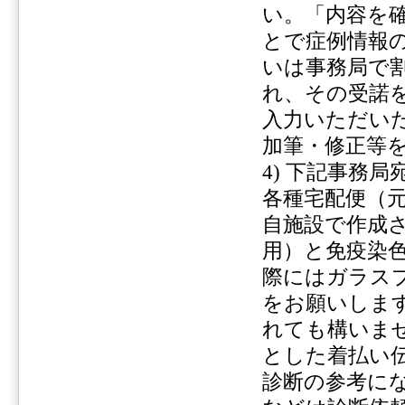
い。「内容を
とで症例情報
いは事務局で
れ、その受諾
入力いただい
加筆・修正等
4) 下記事務
各種宅配便（
自施設で作成さ
用）と免疫染
際にはガラス
をお願いしま
れても構いま
とした着払い
診断の参考に