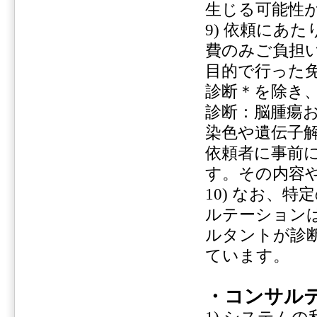
生じる可能性
9) 依頼にあ
費のみご負担
目的で行った免
診断＊を除き
診断：脳腫瘍
染色や遺伝子
依頼者に事前
す。その内容
10) なお、
ルテーション
ルタントが診
ています。
・コンサル