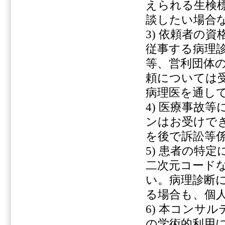
えられる生検
談したい場合
3) 依頼者の
従事する病理
等、営利団体
頼については
病理医を通し
4) 医療事故
ンはお受けで
を後で訴訟等
5) 患者の特
二次元コード
い。病理診断
る場合も、個
6) 本コンサ
の学術的利用