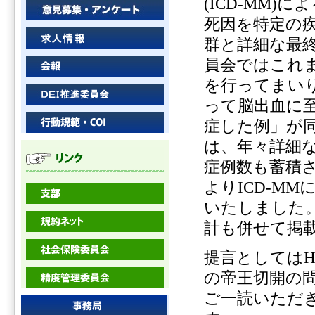
(ICD-MM)
死因を特定の
群と詳細な最
員会ではこれ
を行ってまいり
って脳出血に
症した例」が
は、年々詳細
症例数も蓄積
よりICD-M
いたしました
計も併せて掲
提言としてはH
の帝王切開の
ご一読いただ