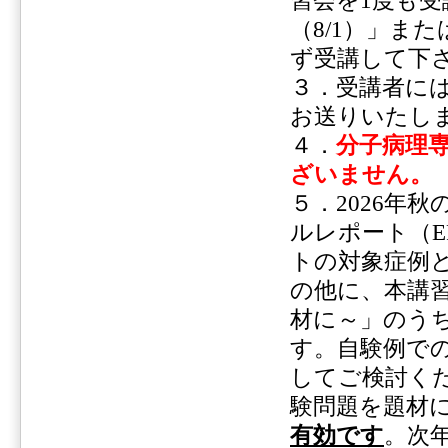
習会を1度も
（8/1）」ま
ず受講して下
３．受講者に
お送りいたし
４．
分子病理
ざいません。
５．2026年
ルレポート（E
トの対象症例
の他に、本講習
材に～」のう
す。自験例で
してご検討くだ
験問題を題材
有効です
。次