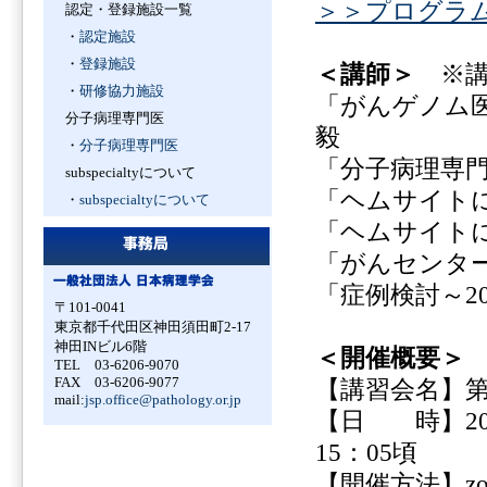
＞＞プログラ
認定・登録施設一覧
・
認定施設
・
登録施設
＜講師＞
※講
・
研修協力施設
「がんゲノム
分子病理専門医
毅
・
分子病理専門医
「分子病理専
subspecialtyについて
「ヘムサイト
・
subspecialtyについて
「ヘムサイト
「がんセンタ
「症例検討～2
〒101-0041
東京都千代田区神田須田町2-17
神田INビル6階
＜開催概要＞
TEL 03-6206-9070
FAX 03-6206-9077
【講習会名】
mail:
jsp.office@pathology.or.jp
【日 時】202
15：05頃
【開催方法】z