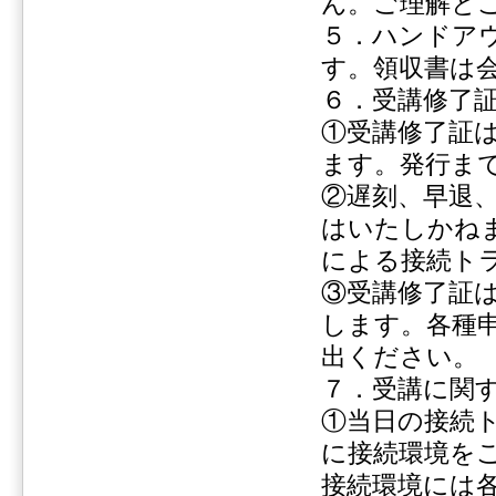
ん。ご理解と
５．ハンドア
す。領収書は
６．受講修了
①受講修了証
ます。発行まで
②遅刻、早退
はいたしかね
による接続ト
③受講修了証
します。各種
出ください。
７．受講に関
①当日の接続
に接続環境を
接続環境には各