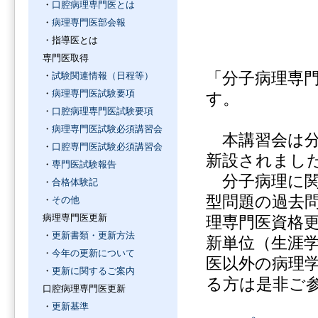
・
口腔病理専門医とは
・
病理専門医部会報
・指導医とは
専門医取得
「分子病理専
・
試験関連情報（日程等）
・
病理専門医試験要項
す。
・
口腔病理専門医試験要項
・
病理専門医試験必須講習会
本講習会は分
・
口腔専門医試験必須講習会
新設されまし
・
専門医試験報告
分子病理に関
・
合格体験記
型問題の過去
・
その他
病理専門医更新
理専門医資格
・
更新書類・更新方法
新単位（生涯
・
今年の更新について
医以外の病理
・
更新に関するご案内
る方は是非ご
口腔病理専門医更新
・
更新基準