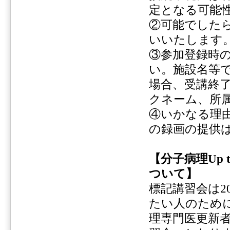
定となる可能
②可能でした
いいたします
③参加登録時
い。施設名等
場合、受講終
クネーム、所
④いかなる理
の録画の提供
【分子病理Up 
ついて】
標記講習会は2
たい人のために
理専門医更新