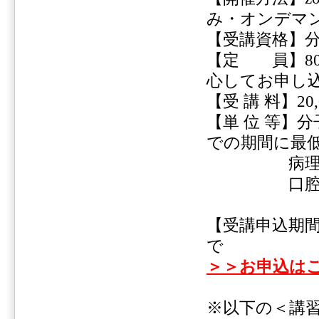
み・オンデマ
【受講資格】
【定 員】8
心してお申し
【受 講 料】2
【単 位 等】
での期間に最
病理専門医
口腔病理専
【受講申込期間
で
＞＞お申込は
※以下の＜講