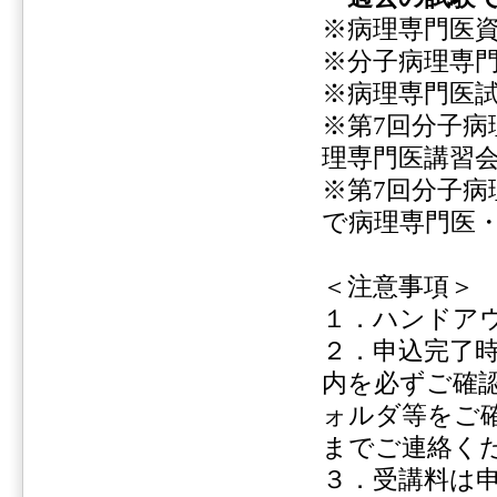
※病理専門医
※分子病理専
※病理専門医
※第
7
回分子病
理専門医講習
※第
7
回分子病
で病理専門医
＜注意事項＞
１．ハンドア
２．申込完了
内を必ずご確
ォルダ等をご
までご連絡く
３．受講料は