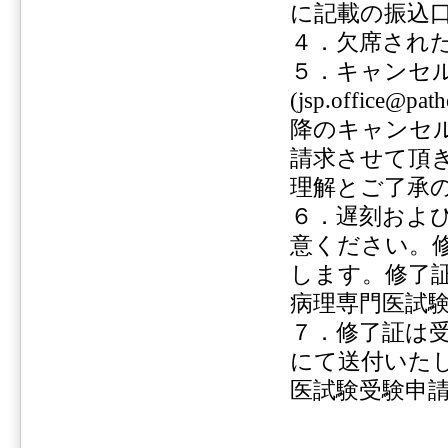
に記載の振込
４．欠席され
５．キャンセ
(jsp.office@path
降のキャンセ
請求させて頂
理解とご了承
６．遅刻およ
意ください。
します。修了
病理専門医試
７．修了証は
にて送付いた
医試験受験申