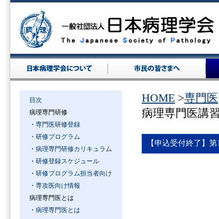
HOME
>
専門医
目次
病理専門医講習会
病理専門研修
・
専門医研修登録
・
研修プログラム
【申込受付終了】第1
・
病理専門研修カリキュラム
・
研修登録スケジュール
・
研修プログラム担当者向け
・
専攻医向け情報
病理専門医とは
・
病理専門医とは