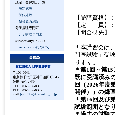
認定・登録施設一覧
・
認定施設
・
登録施設
【受講資格】
・
研修協力施設
【定 員】
分子病理専門医
【問合せ先】
・
分子病理専門医
subspecialtyについて
＊本講習会は
・
subspecialtyについて
門医試験」受
ります。
＊第
1
回～第
15
〒101-0041
既に受講済み
東京都千代田区神田須田町2-17
神田INビル6階
回（
2026
年度
TEL 03-6206-9070
FAX 03-6206-9077
開催）」の録
mail:
jsp.office@pathology.or.jp
＊第
16
回及び
試験範囲とな
＊過去の試験