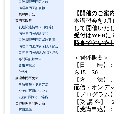
・
口腔病理専門医とは
・
病理専門医部会報
【開催のご案
・指導医とは
本講習会を
9
月
専門医取得
して開催いた
・
試験関連情報（日程等）
・
病理専門医試験要項
受付はWEBにて
・
口腔病理専門医試験要項
時までといた
・
病理専門医試験必須講習会
・
口腔専門医試験必須講習会
＜開催概要＞
・
専門医試験報告
【日 時】
・
合格体験記
ら
15
：
30
・
その他
病理専門医更新
【方 法】
・
更新書類・更新方法
配信・オンデ
・
今年の更新について
【プログラム
・
更新に関するご案内
【受 講 料】：
口腔病理専門医更新
【受講申込】
・
更新基準