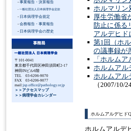
-
事業報告・決算報告
ホルマリン
-
一般社団法人日本病理学会定款
厚生労働省
-
日本病理学会規定
防止に係る
-
会務報告・事業報告
-
日本病理学会の歴史
アルデヒド
第1回（ホ
の議事録が
「ホルムア
〒101-0041
東京都千代田区神田須田町2-17
ホルムアル
神田INビル6階
ホルムアル
TEL 03-6206-9070
FAX 03-6206-9077
（2007/10/
mail:
jsp.office@pathology.or.jp
＞＞アクセスマップ
＞＞病理学会カレンダー
ホルムアルデヒドQ
ホルムアルデ