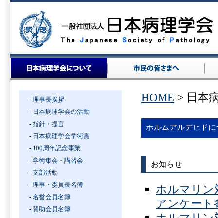
HOME
> 日本
-
理事長挨拶
-
日本病理学会の活動
-
指針・提言
ホルムアルデヒドに
-
日本病理学会学術賞
-
100周年記念事業
-
学術集会・講習会
お知らせ
-
支部活動
-
理事・委員長名簿
ホルマリン
-
名誉会員名簿
アンケート
-
賛助会員名簿
ホルマリン