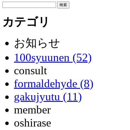
カテゴリ
お知らせ
100syuunen (52)
consult
formaldehyde (8)
gakujyutu (11)
member
oshirase