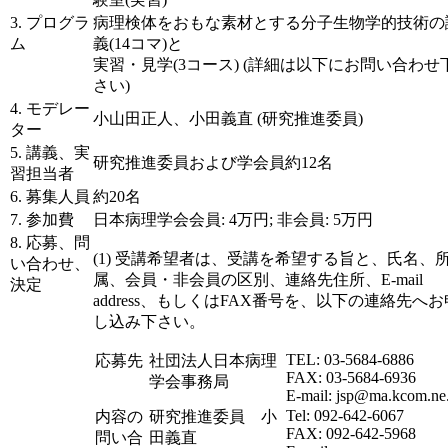
3. プログラ
病理検体をおもな素材とする分子生物学的技術の
ム
義(14コマ)と
実習・見学(3コース) (詳細は以下にお問い合わせ
さい)
4. モデレー
小山田正人、小田義直 (研究推進委員)
ター
5. 講義、実
研究推進委員および学会員約12名
習担当者
6. 募集人員
約20名
7. 参加費
日本病理学会会員: 4万円; 非会員: 5万円
8. 応募、問
(1) 受講希望者は、受講を希望する旨と、氏名、
い合わせ、
属、会員・非会員の区別、連絡先住所、E-mail
決定
address、もしくはFAX番号を、以下の連絡先へお
し込み下さい。
TEL: 03-5684-6886
応募先
社団法人日本病理
FAX: 03-5684-6936
学会事務局
E-mail: jsp@ma.kcom.ne.
Tel: 092-642-6067
内容の
研究推進委員 小
FAX: 092-642-5968
問い合
田義直