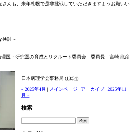
なさんも、来年札幌で是非挑戦していただきますようお願いい
な検討～
病理医・研究医の育成とリクルート委員会 委員長 宮崎 龍彦
日本病理学会事務局
(
13:54
)
« 2025年4月
|
メインページ
|
アーカイブ
|
2025年11
月 »
検索