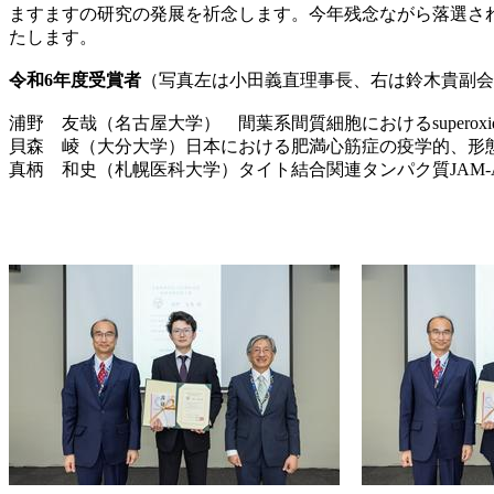
ますますの研究の発展を祈念します。今年残念ながら落選さ
たします。
令和6年度受賞者
（写真左は小田義直理事長、右は鈴木貴副会
浦野 友哉（名古屋大学） 間葉系間質細胞におけるsuperoxide
貝森 崚（大分大学）日本における肥満心筋症の疫学的、形
真柄 和史（札幌医科大学）タイト結合関連タンパク質JAM-