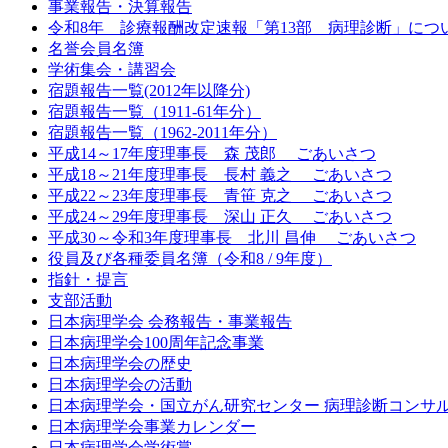
事業報告・決算報告
令和8年 診療報酬改定速報「第13部 病理診断」につ
名誉会員名簿
学術集会・講習会
宿題報告一覧(2012年以降分)
宿題報告一覧（1911-61年分）
宿題報告一覧（1962-2011年分）
平成14～17年度理事長 森 茂郎 ごあいさつ
平成18～21年度理事長 長村 義之 ごあいさつ
平成22～23年度理事長 青笹 克之 ごあいさつ
平成24～29年度理事長 深山 正久 ごあいさつ
平成30～令和3年度理事長 北川 昌伸 ごあいさつ
役員及び各種委員名簿（令和8 / 9年度）
指針・提言
支部活動
日本病理学会 会務報告・事業報告
日本病理学会100周年記念事業
日本病理学会の歴史
日本病理学会の活動
日本病理学会・国立がん研究センター 病理診断コンサ
日本病理学会事業カレンダー
日本病理学会学術賞