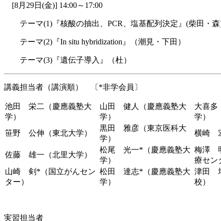
[8月29日(金)] 14:00～17:00
テーマ(1)『核酸の抽出、PCR、塩基配列決定』(柴田・森
テーマ(2)『In situ hybridization』（潮見・下田）
テーマ(3)『遺伝子導入』（杜）
講義担当者（講演順） 〔*非学会員〕
池田 栄二（慶應義塾大
山田 健人（慶應義塾大
大喜多
学）
学）
学）
黒田 雅彦（東京医科大
笹野 公伸（東北大学）
横崎 
学）
松尾 光一*（慶應義塾大
梅澤 
佐藤 雄一（北里大学）
学）
療セン
山崎 剣*（国立がんセン
松田 達志*（慶應義塾大
津田 
ター）
学）
校）
実習担当者