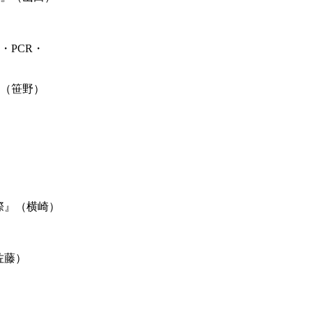
・PCR・
』（笹野）
理と実際』（横崎）
（佐藤）