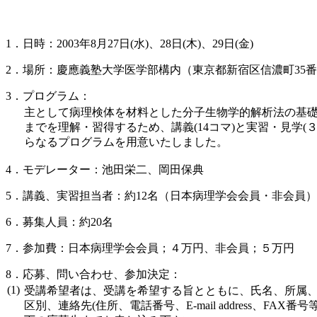
1．日時：2003年8月27日(水)、28日(木)、29日(金)
2．場所：慶應義塾大学医学部構内（東京都新宿区信濃町35
3．プログラム：
主として病理検体を材料とした分子生物学的解析法の基
までを理解・習得するため、講義(14コマ)と実習・見学(３
らなるプログラムを用意いたしました。
4．モデレーター：池田栄二、岡田保典
5．講義、実習担当者：約12名（日本病理学会会員・非会員）
6．募集人員：約20名
7．参加費：日本病理学会会員；４万円、非会員；５万円
8．応募、問い合わせ、参加決定：
(1)
受講希望者は、受講を希望する旨とともに、氏名、所属
区別、連絡先(住所、電話番号、E-mail address、FAX番