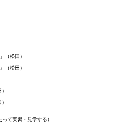
１』（松田）
２』（松田）
田）
田）
たって実習・見学する）