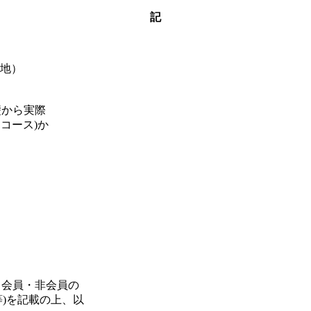
記
番地）
礎から実際
コース)か
、会員・非会員の
号等)を記載の上、以