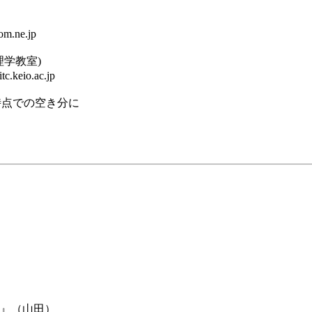
m.ne.jp
学教室)
.keio.ac.jp
時点での空き分に
際』（山田）