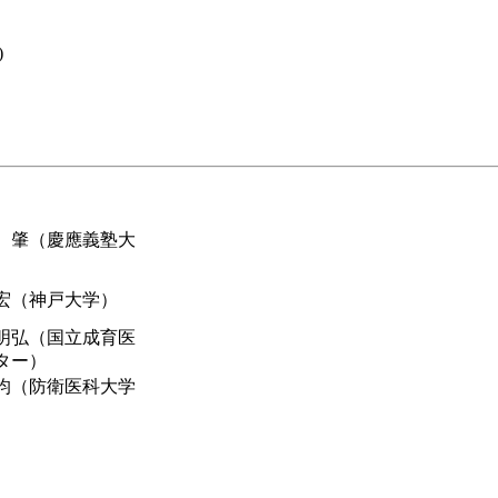
)
 肇（慶應義塾大
宏（神戸大学）
明弘（国立成育医
ター）
均（防衛医科大学