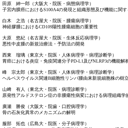
田原 紳一郎（大阪大・院医・病態病理学）
子宮内膜癌におけるS100A4の発現と組織形態及び機能に関
白木 之浩（名古屋大・院医・腫瘍病理学）
神経膠腫におけるCD109陽性腫瘍細胞の重要性
大原 悠紀（名古屋大・院医・生体反応病理学）
悪性中皮腫の新規治療法・予防法の開発
西東 瑠璃（東京大・院医・人体病理学・病理診断学）
胃癌における炎症・免疫関連分子PD-L1及びNLRP3の機能解
峰 宗太郎（東京大・院医・人体病理学・病理診断学）
ヘルペスウイルス関連B細胞性リンパ腫由来新規細胞株の樹
山﨑 有人（東北大・院医・病理診断学）
原発性アルドステロン症の非腫瘍性病変における病理組織学
廣瀬 勝俊（大阪大・院歯・口腔病理学）
骨の石灰化異常のメカニズムの解明
服部 拓也（広島大・院医・分子病理学）