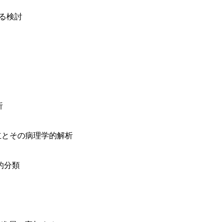
する検討
析
立とその病理学的解析
的分類