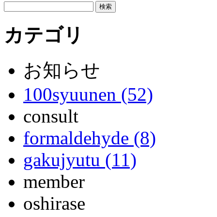
カテゴリ
お知らせ
100syuunen (52)
consult
formaldehyde (8)
gakujyutu (11)
member
oshirase