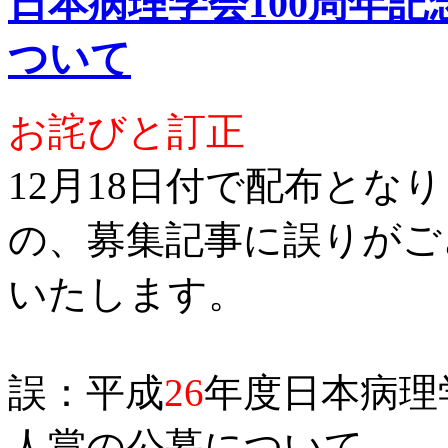
日本病理学会100周年
ついて
お詫びと訂正
12月18日付で配布とな
の、募集記事に誤りがご
いたします。
誤：平成
26
年度日本病理
人賞の公募について