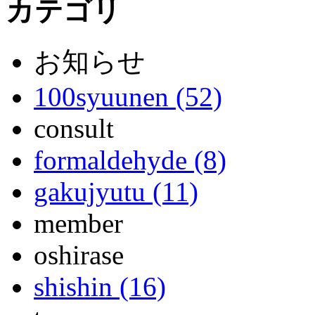
カテゴリ
お知らせ
100syuunen (52)
consult
formaldehyde (8)
gakujyutu (11)
member
oshirase
shishin (16)